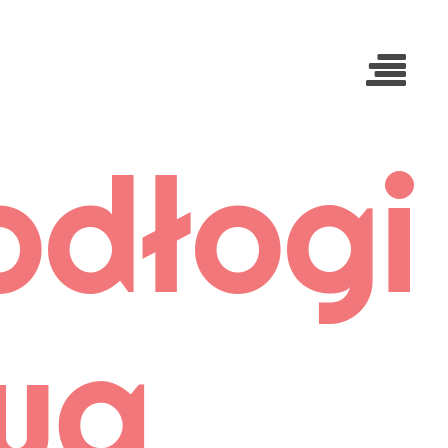
dłogi
wą