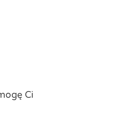
y
a
a
 mogę Ci