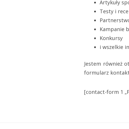
Artykuły s
Testy i rec
Partnerstw
Kampanie ba
Konkursy
i wszelkie 
Jestem również ot
formularz kontakt
[contact-form 1 „