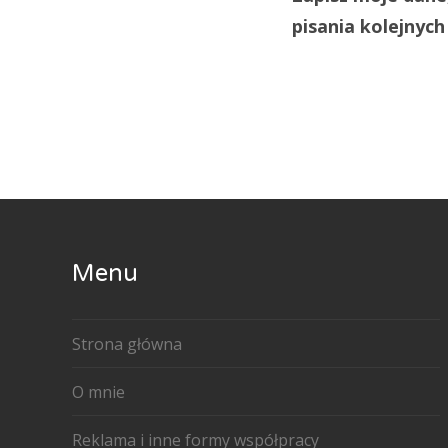
pisania kolejnyc
Menu
Strona główna
O mnie
Reklama i inne formy współpracy