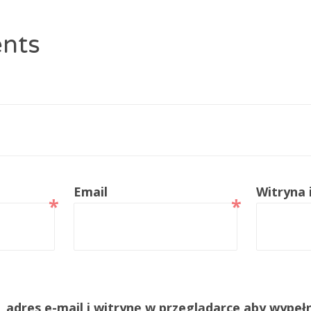
nts
Email
Witryna
*
*
, adres e-mail i witrynę w przeglądarce aby wypeł