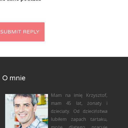
O mnie
Mam na imię Krzysztof,
mam 45 lat, żonaty i
dzieciaty. Od dzieciństwa
lubiłem zapach tartaku,
może dlatego pracuję