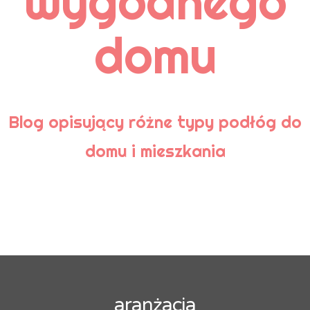
wygodnego
Pielęgnacja
Podłoga bambusowa
domu
Podłoga korkowa
Podłoga laminowana
Podłogi
Podłogi ceramiczne
Podłogi drewniane
Podłogi kamienne
Porady
Blog opisujący różne typy podłóg do
domu i mieszkania
TAGI
aranżacja
aranżacja łazienki
Aranżacje wnętrz
cyklinowanie
czyszczenie
deski podłogowe
drewniana podłoga
drewniany parkiet
drewno
drewno egzotyczne
dywan
dywaniki łazienkowe
dywany
gresy nieszkliwione
kafle
aranżacja