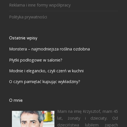
Reklama i inne formy współpracy
Polityka prywatności
Ostatnie wpisy
Monstera – najmodniejsza roślina ozdobna
Płytki podłogowe w salonie?
Modnie i elegancko, czyli czerń w kuchni
O czym pamiętać kupując wykładziny?
O mnie
Mam na imię Krzysztof, mam 45
lat, żonaty i dzieciaty. Od
dzieciństwa lubiłem zapach