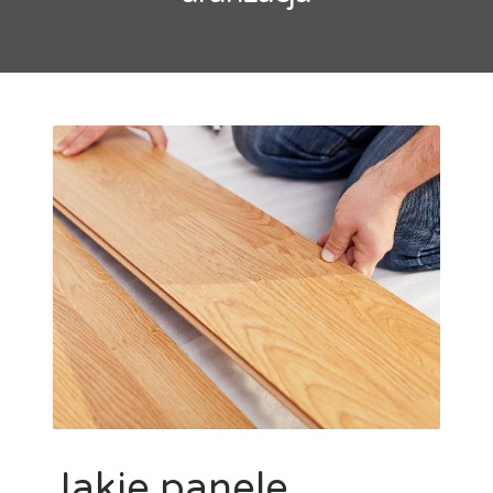
maty grzewcze
mozaika
natur
Ogrzewanie podłogowe
panele
panele laminowane
Panele podłogowe
parkiet
podłoga
Podłoga bambusowa
podłoga ciemna
podłoga drewniana
podłoga jasna
podłoga podniesiona
podłoga w kuchni
podłogi
Podłogi drewniane
podłogi kuchenne
porady
płytki
płytki ceramiczne
płytki podłogowe
płytki szkliwione
remont
selekt
skrzypiąca podłoga
standard
wykładzina
wykładziny
wykładziny dywanowe
Jakie panele