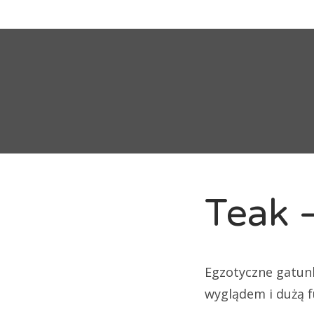
dr
dr
gr
na
pa
P
po
Teak 
po
pł
Egzotyczne gatunk
pł
wyglądem i dużą f
st