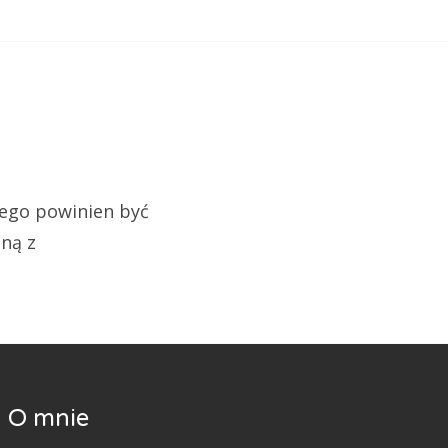
tego powinien być
dną z
O mnie