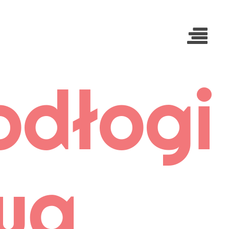
dłogi
wą