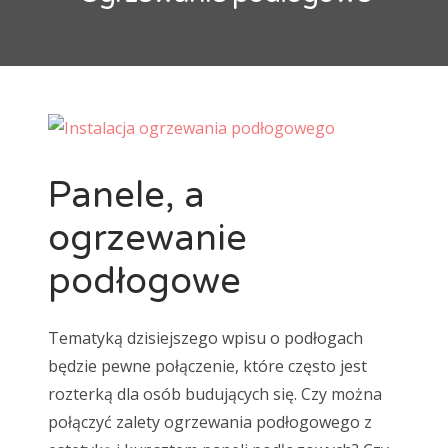
maty grzewcze
mozaika
natur
Ogrzewanie podłogowe
panele
panele laminowane
Panele podłogowe
parkiet
podłoga
Podłoga bambusowa
podłoga ciemna
podłoga drewniana
podłoga jasna
Panele, a
podłoga podniesiona
podłoga w kuchni
podłogi
ogrzewanie
Podłogi drewniane
podłogi kuchenne
porady
podłogowe
płytki
płytki ceramiczne
płytki podłogowe
płytki szkliwione
remont
selekt
Tematyką dzisiejszego wpisu o podłogach
skrzypiąca podłoga
standard
wykładzina
będzie pewne połączenie, które często jest
wykładziny
wykładziny dywanowe
rozterką dla osób budujących się. Czy można
połączyć zalety ogrzewania podłogowego z