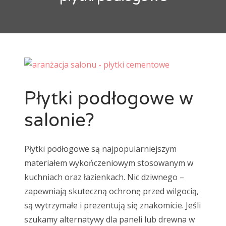
maty grzewcze
mozaika
natur
Ogrzewanie podłogowe
panele
panele laminowane
Panele podłogowe
parkiet
podłoga
Podłoga bambusowa
podłoga ciemna
podłoga drewniana
podłoga jasna
Płytki podłogowe w
podłoga podniesiona
podłoga w kuchni
podłogi
salonie?
Podłogi drewniane
podłogi kuchenne
porady
płytki
płytki ceramiczne
płytki podłogowe
Płytki podłogowe są najpopularniejszym
płytki szkliwione
remont
selekt
materiałem wykończeniowym stosowanym w
skrzypiąca podłoga
standard
wykładzina
kuchniach oraz łazienkach. Nic dziwnego –
zapewniają skuteczną ochronę przed wilgocią,
wykładziny
wykładziny dywanowe
są wytrzymałe i prezentują się znakomicie. Jeśli
szukamy alternatywy dla paneli lub drewna w