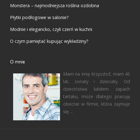
Monstera – najmodniejsza roślina ozdobna
Płytki podłogowe w salonie?
Modnie i elegancko, czyli czerń w kuchni
O czym pamiętać kupując wykładziny?
O mnie
Mam na imię Krzysztof, mam 45
lat, żonaty i dzieciaty. Od
dzieciństwa lubiłem zapach
tartaku, może dlatego pracuję
obecnie w firmie, która zajmuje
się ...