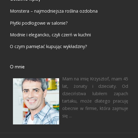
Monstera – najmodniejsza roślina ozdobna
Płytki podłogowe w salonie?
Modnie i elegancko, czyli czerń w kuchni
O czym pamiętać kupując wykładziny?
O mnie
Mam na imię Krzysztof, mam 45
lat, żonaty i dzieciaty. Od
dzieciństwa lubiłem zapach
tartaku, może dlatego pracuję
obecnie w firmie, która zajmuje
się ...