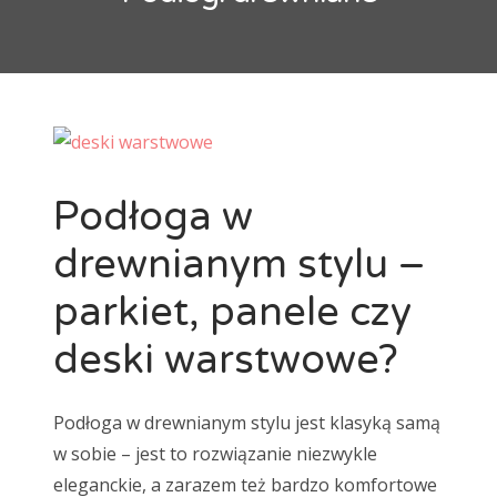
maty grzewcze
mozaika
natur
Ogrzewanie podłogowe
panele
panele laminowane
Panele podłogowe
parkiet
podłoga
Podłoga bambusowa
podłoga ciemna
podłoga drewniana
podłoga jasna
Podłoga w
podłoga podniesiona
podłoga w kuchni
podłogi
drewnianym stylu –
Podłogi drewniane
podłogi kuchenne
porady
parkiet, panele czy
płytki
płytki ceramiczne
płytki podłogowe
płytki szkliwione
remont
selekt
deski warstwowe?
skrzypiąca podłoga
standard
wykładzina
Podłoga w drewnianym stylu jest klasyką samą
wykładziny
wykładziny dywanowe
w sobie – jest to rozwiązanie niezwykle
eleganckie, a zarazem też bardzo komfortowe