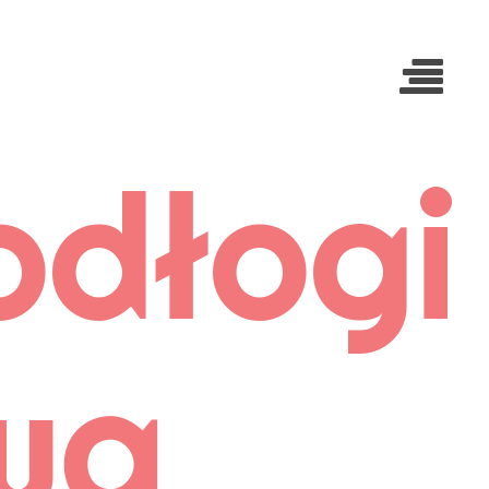
dłogi
wą