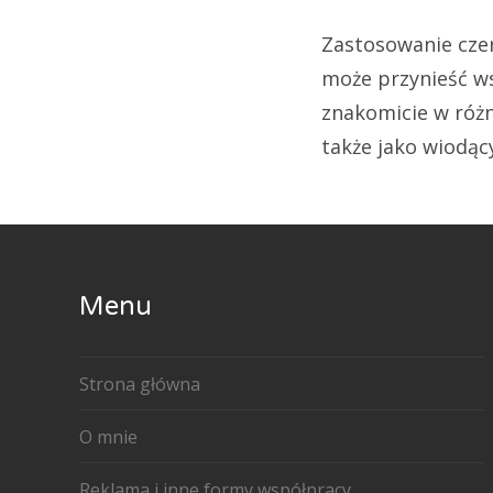
Zastosowanie czer
może przynieść w
znakomicie w różn
także jako wiodąc
Menu
Strona główna
O mnie
Reklama i inne formy współpracy