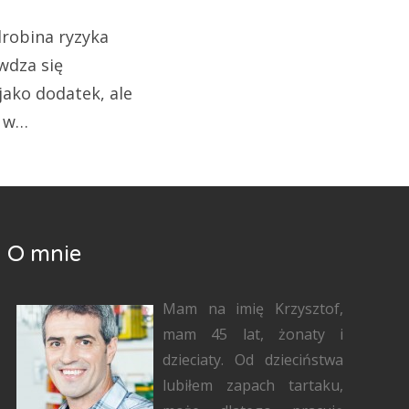
drobina ryzyka
wdza się
jako dodatek, ale
ń w…
O mnie
Mam na imię Krzysztof,
mam 45 lat, żonaty i
dzieciaty. Od dzieciństwa
lubiłem zapach tartaku,