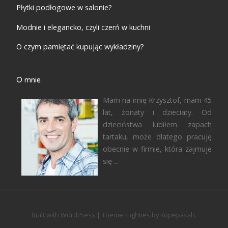
Płytki podłogowe w salonie?
Modnie i elegancko, czyli czerń w kuchni
O czym pamiętać kupując wykładziny?
O mnie
Mam na imię Krzysztof, mam 45
lat, żonaty i dzieciaty. Od
dzieciństwa lubiłem zapach
tartaku, może dlatego pracuję
obecnie w firmie, która zajmuje
się ...
Built with WordPress
|
Theme:
Eighties
by
Kopepasah
.