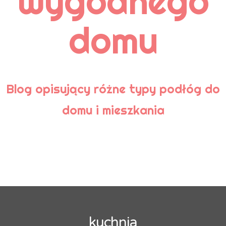
wygodnego
Pielęgnacja
Podłoga bambusowa
domu
Podłoga korkowa
Podłoga laminowana
Podłogi
Podłogi ceramiczne
Podłogi drewniane
Podłogi kamienne
Porady
Blog opisujący różne typy podłóg do
domu i mieszkania
TAGI
aranżacja
aranżacja łazienki
Aranżacje wnętrz
cyklinowanie
czyszczenie
deski podłogowe
drewniana podłoga
drewniany parkiet
drewno
drewno egzotyczne
dywan
dywaniki łazienkowe
dywany
gresy nieszkliwione
kafle
kuchnia