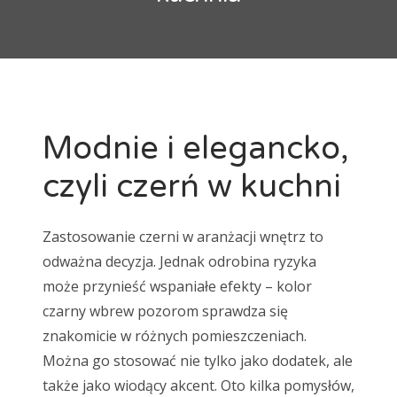
maty grzewcze
mozaika
natur
Ogrzewanie podłogowe
panele
panele laminowane
Panele podłogowe
parkiet
podłoga
Podłoga bambusowa
podłoga ciemna
Modnie i elegancko,
podłoga drewniana
podłoga jasna
czyli czerń w kuchni
podłoga podniesiona
podłoga w kuchni
podłogi
Podłogi drewniane
podłogi kuchenne
porady
Zastosowanie czerni w aranżacji wnętrz to
płytki
płytki ceramiczne
płytki podłogowe
odważna decyzja. Jednak odrobina ryzyka
płytki szkliwione
remont
selekt
może przynieść wspaniałe efekty – kolor
skrzypiąca podłoga
standard
wykładzina
czarny wbrew pozorom sprawdza się
znakomicie w różnych pomieszczeniach.
wykładziny
wykładziny dywanowe
Można go stosować nie tylko jako dodatek, ale
także jako wiodący akcent. Oto kilka pomysłów,