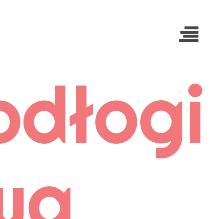
dłogi
wą