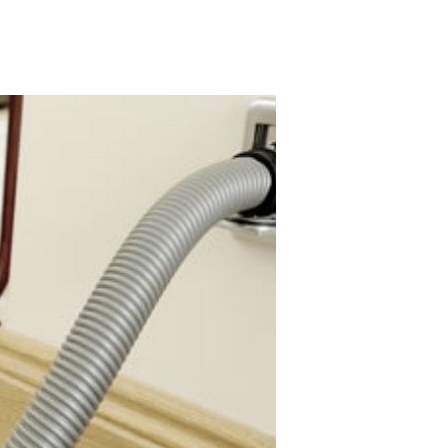
y
a
a