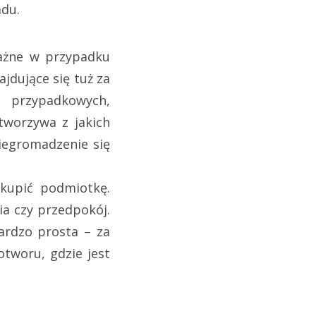
adu.
ważne w przypadku
jdujące się tuż za
 przypadkowych,
tworzywa z jakich
iegromadzenie się
okupić podmiotkę.
ia czy przedpokój.
bardzo prosta – za
otworu, gdzie jest