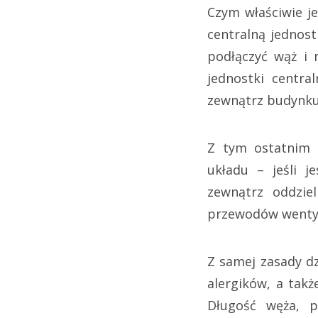
Czym właściwie j
centralną jednost
podłączyć wąż i 
jednostki centra
zewnątrz budynku
Z tym ostatnim 
układu – jeśli j
zewnątrz oddziel
przewodów wentyl
Z samej zasady dz
alergików, a takż
Długość węża, 