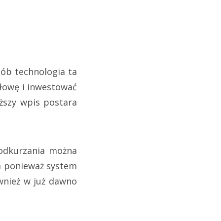
sób technologia ta
głowę i inwestować
ższy wpis postara
 odkurzania można
a ponieważ system
wnież w już dawno