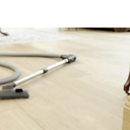
ewniana podłoga
drewniany parkiet
drewno
ewno egzotyczne
dywan
dywaniki łazienkowe
dywan
esy nieszkliwione
kafle
maty grzewcze
mozaika
tur
Ogrzewanie podłogowe
panele
nele laminowane
Panele podłogowe
parkiet
podłog
odłoga bambusowa
podłoga ciemna
podłoga drewnian
dłoga jasna
podłoga podniesiona
podłoga w kuchni
dłogi
Podłogi drewniane
podłogi kuchenne
porady
ytki
płytki ceramiczne
płytki podłogowe
ytki szkliwione
remont
selekt
skrzypiąca podłoga
andard
wykładzina
wykładziny
wykładziny dywanowe