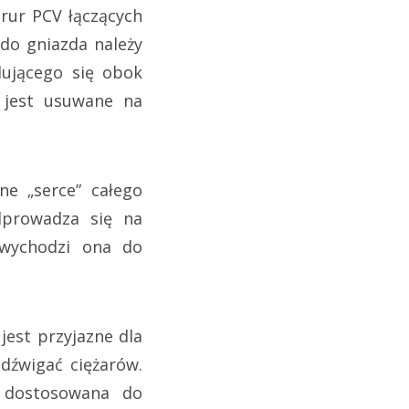
rur PCV łączących
 do gniazda należy
dującego się obok
, jest usuwane na
e „serce” całego
odprowadza się na
) wychodzi ona do
jest przyjazne dla
 dźwigać ciężarów.
 dostosowana do