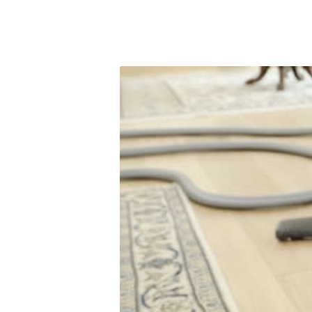
dr
dr
gr
na
pa
P
po
po
pł
pł
st