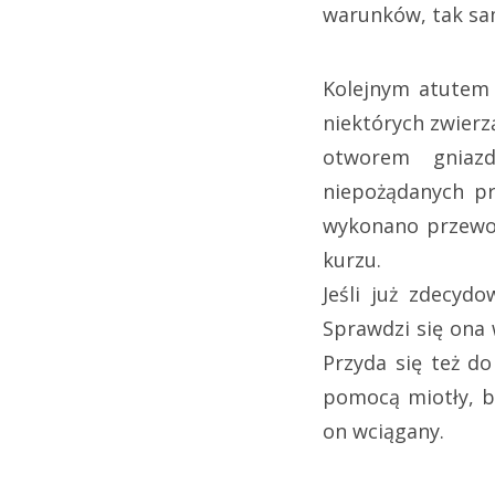
warunków, tak samo
Kolejnym atutem 
niektórych zwierz
otworem gniazd
niepożądanych pr
wykonano przewod
kurzu.
Jeśli już zdecyd
Sprawdzi się ona 
Przyda się też do
pomocą miotły, be
on wciągany.