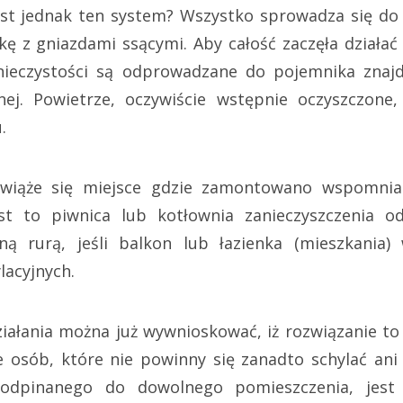
est jednak ten system? Wszystko sprowadza się do 
kę z gniazdami ssącymi. Aby całość zaczęła działać
nieczystości są odprowadzane do pojemnika znaj
lnej. Powietrze, oczywiście wstępnie oczyszczone
.
wiąże się miejsce gdzie zamontowano wspomnian
est to piwnica lub kotłownia zanieczyszczenia 
ną rurą, jeśli balkon lub łazienka (mieszkania
acyjnych.
iałania można już wywnioskować, iż rozwiązanie to 
e osób, które nie powinny się zanadto schylać ani
podpinanego do dowolnego pomieszczenia, jest