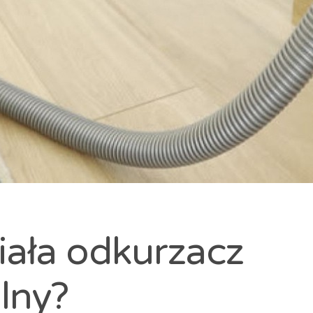
iała odkurzacz
lny?