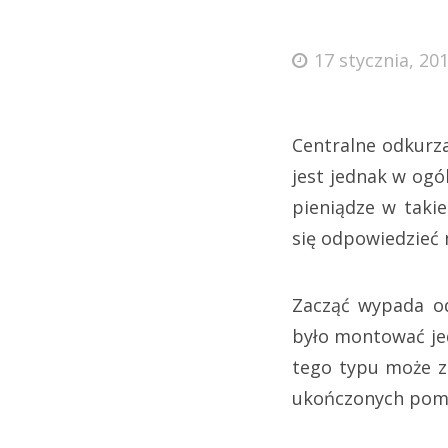
17 stycznia, 20
Centralne odkurza
jest jednak w ogó
pieniądze w taki
się odpowiedzieć 
Zacząć wypada od
było montować je
tego typu może z
ukończonych pomi