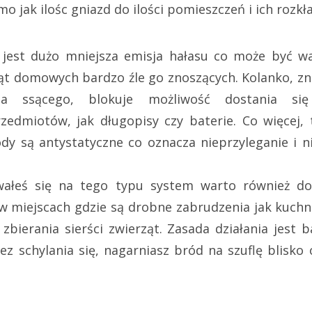
 jak ilośc gniazd do ilości pomieszczeń i ich rozkł
jest dużo mniejsza emisja hałasu co może być 
ąt domowych bardzo źle go znoszących. Kolanko, zna
a ssącego, blokuje możliwość dostania się
zedmiotów, jak długopisy czy baterie. Co więcej, 
y są antystatyczne co oznacza nieprzyleganie i n
owałeś się na tego typu system warto również d
w miejscach gdzie są drobne zabrudzenia jak kuchn
 zbierania sierści zwierząt. Zasada działania jest 
z schylania się, nagarniasz bród na szuflę blisko 