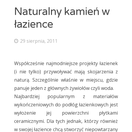
maty grzewcze
mozaika
natur
Naturalny kamień w
Ogrzewanie podłogowe
panele
łazience
panele laminowane
Panele podłogowe
parkiet
podłoga
Podłoga bambusowa
podłoga ciemna
29 sierpnia, 2011
podłoga drewniana
podłoga jasna
podłoga podniesiona
podłoga w kuchni
podłogi
Współcześnie najmodniejsze projekty łazienek
Podłogi drewniane
podłogi kuchenne
porady
(i nie tylko) przywoływać mają skojarzenia z
naturą. Szczególnie właśnie w miejscu, gdzie
płytki
płytki ceramiczne
płytki podłogowe
panuje jeden z głównych żywiołów czyli woda.
płytki szkliwione
remont
selekt
Najbardziej popularnym z materiałów
skrzypiąca podłoga
standard
wykładzina
wykończeniowych do podłóg łazienkowych jest
wyłożenie jej powierzchni płytkami
wykładziny
wykładziny dywanowe
ceramicznymi. Dla tych jednak, którzy również
w swojej łazience chcą stworzyć niepowtarzany