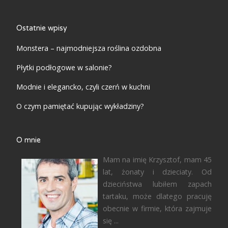
Ostatnie wpisy
Monstera – najmodniejsza roślina ozdobna
Płytki podłogowe w salonie?
Modnie i elegancko, czyli czerń w kuchni
O czym pamiętać kupując wykładziny?
O mnie
Mam na imię Krzysztof, mam 45
lat, żonaty i dzieciaty. Od
dzieciństwa lubiłem zapach
tartaku, może dlatego pracuję
obecnie w firmie, która zajmuje
się ...