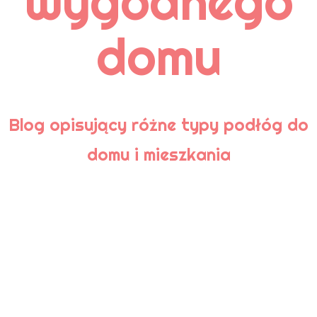
wygodnego
Pielęgnacja
Podłoga bambusowa
domu
Podłoga korkowa
Podłoga laminowana
Podłogi
Podłogi ceramiczne
Podłogi drewniane
Podłogi kamienne
Porady
Blog opisujący różne typy podłóg do
domu i mieszkania
TAGI
aranżacja
aranżacja łazienki
Aranżacje wnętrz
cyklinowanie
czyszczenie
deski podłogowe
drewniana podłoga
drewniany parkiet
drewno
drewno egzotyczne
dywan
dywaniki łazienkowe
dywany
gresy nieszkliwione
kafle