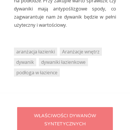
na podłodze. Przy zakupie warto sprawdzić czy
dywaniki mają antypoślizgowe spody, co
zagwarantuje nam że dywanik będzie w pełni
użyteczny i wartościowy.
aranżacja łazienki
Aranżacje wnętrz
dywanik
dywaniki łazienkowe
podłoga w łazience
WŁAŚCIWOŚCI DYWANÓW
Post navigation
SYNTETYCZNYCH