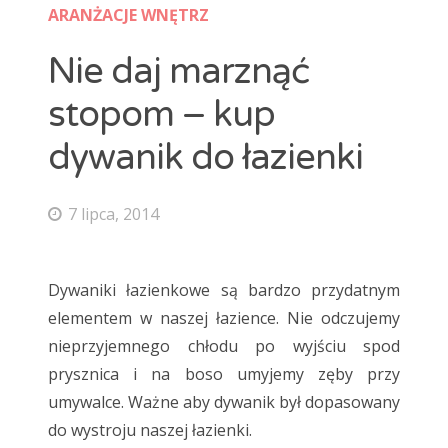
ARANŻACJE WNĘTRZ
maty grzewcze
mozaika
natur
Ogrzewanie podłogowe
panele
Nie daj marznąć
panele laminowane
Panele podłogowe
parkiet
stopom – kup
podłoga
Podłoga bambusowa
podłoga ciemna
dywanik do łazienki
podłoga drewniana
podłoga jasna
podłoga podniesiona
podłoga w kuchni
podłogi
7 lipca, 2014
Podłogi drewniane
podłogi kuchenne
porady
płytki
płytki ceramiczne
płytki podłogowe
Dywaniki łazienkowe są bardzo przydatnym
płytki szkliwione
remont
selekt
elementem w naszej łazience. Nie odczujemy
nieprzyjemnego chłodu po wyjściu spod
skrzypiąca podłoga
standard
wykładzina
prysznica i na boso umyjemy zęby przy
wykładziny
wykładziny dywanowe
umywalce. Ważne aby dywanik był dopasowany
do wystroju naszej łazienki.