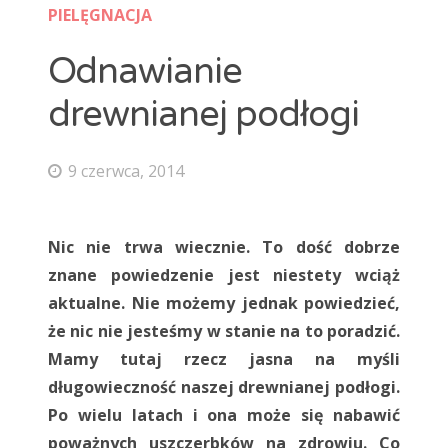
PIELĘGNACJA
maty grzewcze
mozaika
natur
Ogrzewanie podłogowe
panele
Odnawianie
panele laminowane
Panele podłogowe
parkiet
drewnianej podłogi
podłoga
Podłoga bambusowa
podłoga ciemna
podłoga drewniana
podłoga jasna
9 czerwca, 2014
podłoga podniesiona
podłoga w kuchni
podłogi
Podłogi drewniane
podłogi kuchenne
porady
Nic nie trwa wiecznie. To dość dobrze
płytki
płytki ceramiczne
płytki podłogowe
znane powiedzenie jest niestety wciąż
aktualne. Nie możemy jednak powiedzieć,
płytki szkliwione
remont
selekt
że nic nie jesteśmy w stanie na to poradzić.
skrzypiąca podłoga
standard
wykładzina
Mamy tutaj rzecz jasna na myśli
wykładziny
wykładziny dywanowe
długowieczność naszej drewnianej podłogi.
Po wielu latach i ona może się nabawić
poważnych uszczerbków na zdrowiu. Co