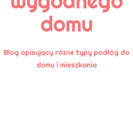
wygodnego
Pielęgnacja
Podłoga bambusowa
domu
Podłoga korkowa
Podłoga laminowana
Podłogi
Podłogi ceramiczne
Podłogi drewniane
Podłogi kamienne
Porady
Blog opisujący różne typy podłóg do
domu i mieszkania
TAGI
aranżacja
aranżacja łazienki
Aranżacje wnętrz
cyklinowanie
czyszczenie
deski podłogowe
drewniana podłoga
drewniany parkiet
drewno
drewno egzotyczne
dywan
dywaniki łazienkowe
dywany
gresy nieszkliwione
kafle