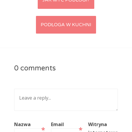
JAK MYĆ PODŁOGI?
Post navigation
PODŁOGA W KUCHNI
0 comments
Nazwa
Email
Witryna
*
*