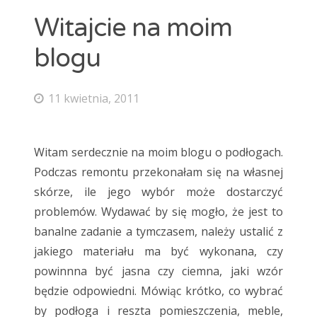
maty grzewcze
mozaika
natur
Witajcie na moim
Ogrzewanie podłogowe
panele
blogu
panele laminowane
Panele podłogowe
parkiet
podłoga
Podłoga bambusowa
podłoga ciemna
11 kwietnia, 2011
podłoga drewniana
podłoga jasna
podłoga podniesiona
podłoga w kuchni
podłogi
Witam serdecznie na moim blogu o podłogach.
Podłogi drewniane
podłogi kuchenne
porady
Podczas remontu przekonałam się na własnej
skórze, ile jego wybór może dostarczyć
płytki
płytki ceramiczne
płytki podłogowe
problemów. Wydawać by się mogło, że jest to
płytki szkliwione
remont
selekt
banalne zadanie a tymczasem, należy ustalić z
skrzypiąca podłoga
standard
wykładzina
jakiego materiału ma być wykonana, czy
powinnna być jasna czy ciemna, jaki wzór
wykładziny
wykładziny dywanowe
będzie odpowiedni. Mówiąc krótko, co wybrać
by podłoga i reszta pomieszczenia, meble,