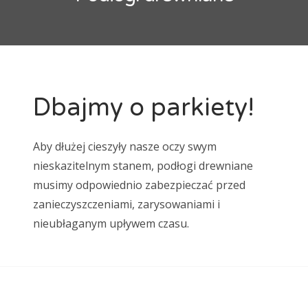
maty grzewcze
mozaika
natur
Ogrzewanie podłogowe
panele
panele laminowane
Panele podłogowe
parkiet
podłoga
Podłoga bambusowa
podłoga ciemna
Dbajmy o parkiety!
podłoga drewniana
podłoga jasna
podłoga podniesiona
podłoga w kuchni
podłogi
Aby dłużej cieszyły nasze oczy swym
Podłogi drewniane
podłogi kuchenne
porady
nieskazitelnym stanem, podłogi drewniane
musimy odpowiednio zabezpieczać przed
płytki
płytki ceramiczne
płytki podłogowe
zanieczyszczeniami, zarysowaniami i
płytki szkliwione
remont
selekt
nieubłaganym upływem czasu.
skrzypiąca podłoga
standard
wykładzina
wykładziny
wykładziny dywanowe