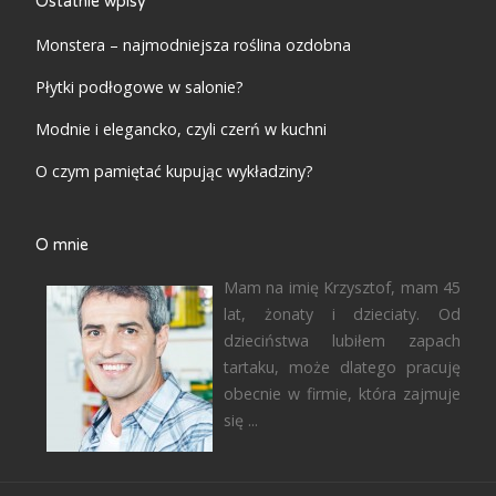
Ostatnie wpisy
Monstera – najmodniejsza roślina ozdobna
Płytki podłogowe w salonie?
Modnie i elegancko, czyli czerń w kuchni
O czym pamiętać kupując wykładziny?
O mnie
Mam na imię Krzysztof, mam 45
lat, żonaty i dzieciaty. Od
dzieciństwa lubiłem zapach
tartaku, może dlatego pracuję
obecnie w firmie, która zajmuje
się ...