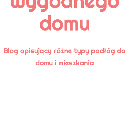
wygodnego
Pielęgnacja
Podłoga bambusowa
domu
Podłoga korkowa
Podłoga laminowana
Podłogi
Podłogi ceramiczne
Podłogi drewniane
Podłogi kamienne
Porady
Blog opisujący różne typy podłóg do
domu i mieszkania
TAGI
aranżacja
aranżacja łazienki
Aranżacje wnętrz
cyklinowanie
czyszczenie
deski podłogowe
drewniana podłoga
drewniany parkiet
drewno
drewno egzotyczne
dywan
dywaniki łazienkowe
dywany
gresy nieszkliwione
kafle