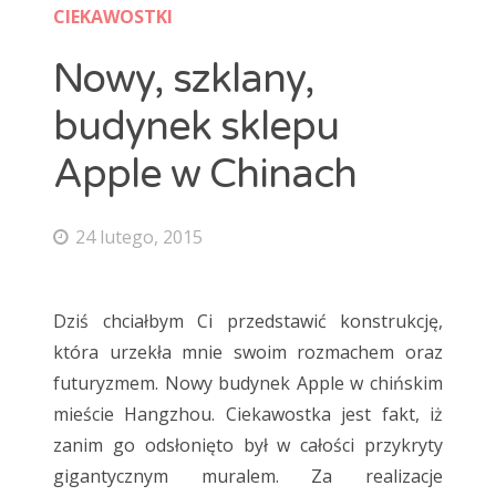
CIEKAWOSTKI
maty grzewcze
mozaika
natur
Ogrzewanie podłogowe
panele
Nowy, szklany,
panele laminowane
Panele podłogowe
parkiet
budynek sklepu
podłoga
Podłoga bambusowa
podłoga ciemna
Apple w Chinach
podłoga drewniana
podłoga jasna
podłoga podniesiona
podłoga w kuchni
podłogi
24 lutego, 2015
Podłogi drewniane
podłogi kuchenne
porady
płytki
płytki ceramiczne
płytki podłogowe
Dziś chciałbym Ci przedstawić konstrukcję,
płytki szkliwione
remont
selekt
która urzekła mnie swoim rozmachem oraz
futuryzmem. Nowy budynek Apple w chińskim
skrzypiąca podłoga
standard
wykładzina
mieście Hangzhou. Ciekawostka jest fakt, iż
wykładziny
wykładziny dywanowe
zanim go odsłonięto był w całości przykryty
gigantycznym muralem. Za realizacje