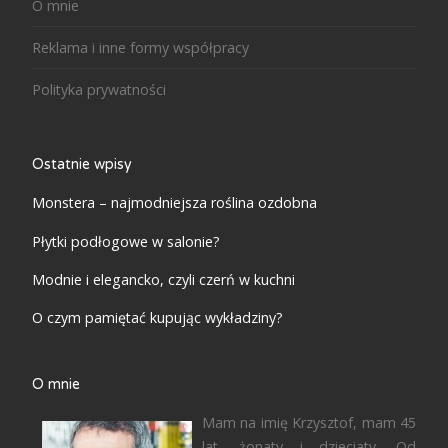
O mnie
Reklama i inne formy współpracy
Polityka prywatności
Ostatnie wpisy
Monstera – najmodniejsza roślina ozdobna
Płytki podłogowe w salonie?
Modnie i elegancko, czyli czerń w kuchni
O czym pamiętać kupując wykładziny?
O mnie
Mam na imię Krzysztof, mam 45
lat, żonaty i dzieciaty. Od