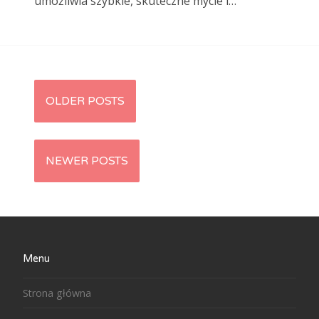
umożliwia szybkie, skuteczne mycie i…
OLDER POSTS
Posts navigation
NEWER POSTS
Menu
Strona główna