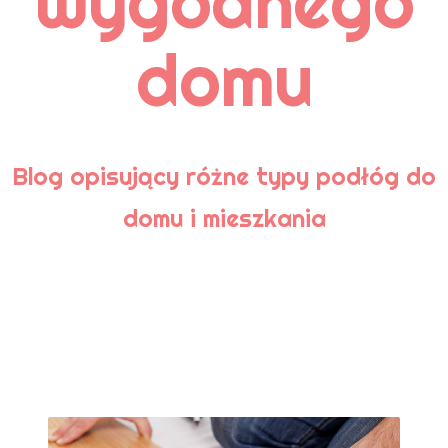
wygodnego
Pielęgnacja
Podłoga bambusowa
domu
Podłoga korkowa
Podłoga laminowana
Podłogi
Podłogi ceramiczne
Podłogi drewniane
Podłogi kamienne
Porady
Blog opisujący różne typy podłóg do
domu i mieszkania
TAGI
aranżacja
aranżacja łazienki
Aranżacje wnętrz
cyklinowanie
czyszczenie
deski podłogowe
drewniana podłoga
drewniany parkiet
drewno
drewno egzotyczne
dywan
dywaniki łazienkowe
dywany
gresy nieszkliwione
kafle